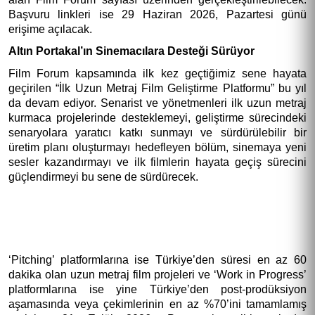
Başvuru linkleri ise 29 Haziran 2026, Pazartesi günü 
erişime açılacak.
Altın Portakal’ın Sinemacılara Desteği Sürüyor
Film Forum kapsamında ilk kez geçtiğimiz sene hayata 
geçirilen “İlk Uzun Metraj Film Geliştirme Platformu” bu yıl 
da devam ediyor. Senarist ve yönetmenleri ilk uzun metraj 
kurmaca projelerinde desteklemeyi, geliştirme sürecindeki 
senaryolara yaratıcı katkı sunmayı ve sürdürülebilir bir 
üretim planı oluşturmayı hedefleyen bölüm, sinemaya yeni 
sesler kazandırmayı ve ilk filmlerin hayata geçiş sürecini 
güçlendirmeyi bu sene de sürdürecek. 
‘Pitching’ platform
larına ise 
Türkiye’den süresi en az 60 
dakika olan uzun metraj film projeleri
 ve ‘Work in Progress’ 
platformlarına ise yine Türkiye’den 
post-prodüksiyon 
aşamasında veya çekimlerinin en az %70’ini tamamlamış 