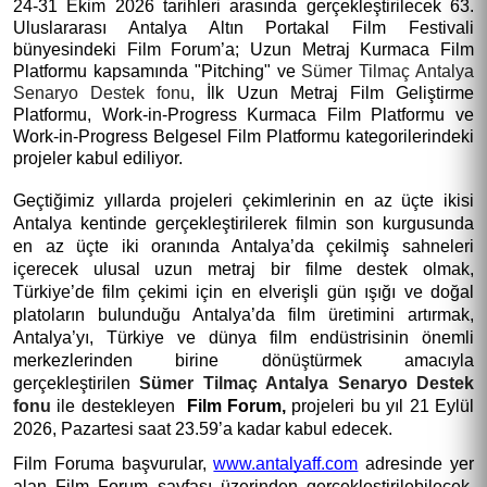
24-31 Ekim 2026 tarihleri arasında gerçekleştirilecek 63. 
Uluslararası Antalya Altın Portakal Film Festivali 
bünyesindeki Film Forum’a; Uzun Metraj Kurmaca Film 
Platformu kapsamında "Pitching" ve 
Sümer Tilmaç Antalya 
Senaryo Destek fonu
, İlk Uzun Metraj Film Geliştirme 
Platformu, Work-in-Progress Kurmaca Film Platformu ve 
Work-in-Progress Belgesel Film Platformu kategorilerindeki 
projeler kabul ediliyor.
Geçtiğimiz yıllarda projeleri 
çekimlerinin en az üçte ikisi 
Antalya kentinde gerçekleştirilerek filmin son kurgusunda 
en az üçte iki oranında Antalya’da çekilmiş sahneleri 
içerecek ulusal uzun metraj bir filme destek olmak, 
Türkiye’de film çekimi için en elverişli gün ışığı ve doğal 
platoların bulunduğu Antalya’da film üretimini artırmak, 
Antalya’yı, Türkiye ve dünya film endüstrisinin önemli 
merkezlerinden birine dönüştürmek amacıyla 
gerçekleştirilen
Sümer Tilmaç Antalya Senaryo Destek 
fonu
 ile destekleyen 
 Film Forum, 
projeleri
bu yıl 21 Eylül 
2026, Pazartesi saat 23.59’a kadar kabul edecek.
Film Foruma başvurular, 
www.antalyaff.com
adresinde yer 
alan Film Forum sayfası üzerinden gerçekleştirilebilecek. 