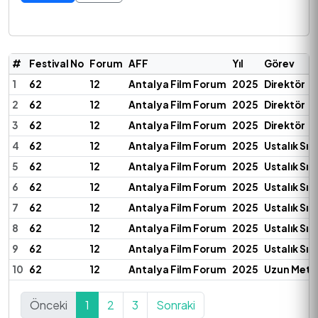
#
Festival No
Forum
AFF
Yıl
Görev
1
62
12
Antalya Film Forum
2025
Direktör
2
62
12
Antalya Film Forum
2025
Direktör
3
62
12
Antalya Film Forum
2025
Direktör
4
62
12
Antalya Film Forum
2025
Ustalık Sın
5
62
12
Antalya Film Forum
2025
Ustalık Sın
6
62
12
Antalya Film Forum
2025
Ustalık Sın
7
62
12
Antalya Film Forum
2025
Ustalık Sın
8
62
12
Antalya Film Forum
2025
Ustalık Sın
9
62
12
Antalya Film Forum
2025
Ustalık Sın
10
62
12
Antalya Film Forum
2025
Uzun Metra
Önceki
1
2
3
Sonraki