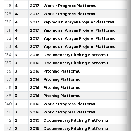
128
4
2017
Work in Progress Platformu
129
4
2017
Work in Progress Platformu
130
4
2017
Yapımcısını Arayan Projeler Platformu
131
4
2017
Yapımcısını Arayan Projeler Platformu
132
4
2017
Yapımcısını Arayan Projeler Platformu
133
4
2017
Yapımcısını Arayan Projeler Platformu
134
3
2016
Documentary Pitching Platformu
135
3
2016
Documentary Pitching Platformu
136
3
2016
Pitching Platformu
137
3
2016
Pitching Platformu
138
3
2016
Pitching Platformu
139
3
2016
Pitching Platformu
140
3
2016
Work in Progress Platformu
141
3
2016
Work in Progress Platformu
142
2
2015
Documentary Pitching Platformu
143
2
2015
Documentary Pitching Platformu