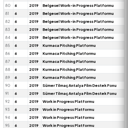
80
6
2019
Belgesel Work-in Progress Platformu
81
6
2019
Belgesel Work-in Progress Platformu
82
6
2019
Belgesel Work-in Progress Platformu
83
6
2019
Belgesel Work-in Progress Platformu
84
6
2019
Belgesel Work-in Progress Platformu
85
6
2019
Kurmaca Pitching Platformu
86
6
2019
Kurmaca Pitching Platformu
87
6
2019
Kurmaca Pitching Platformu
88
6
2019
Kurmaca Pitching Platformu
89
6
2019
Kurmaca Pitching Platformu
90
6
2019
Sümer Tilmaç Antalya Film Destek Fonu
91
6
2019
Sümer Tilmaç Antalya Film Destek Fonu
92
6
2019
Work in Progress Platformu
93
6
2019
Work in Progress Platformu
94
6
2019
Work in Progress Platformu
95
6
2019
Work in Progress Platformu