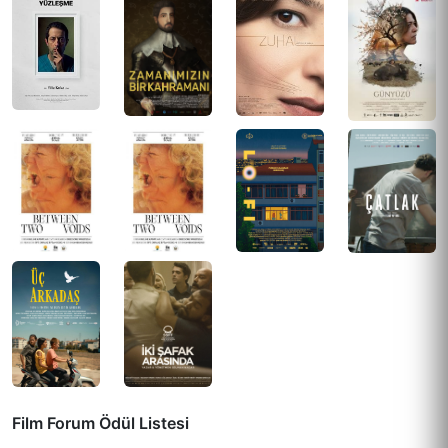
Film Forum Ödül Listesi