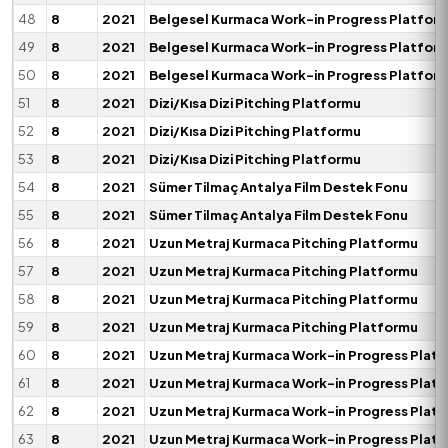
48
8
2021
Belgesel Kurmaca Work-in Progress Platfor
49
8
2021
Belgesel Kurmaca Work-in Progress Platfor
50
8
2021
Belgesel Kurmaca Work-in Progress Platfor
51
8
2021
Dizi/Kısa Dizi Pitching Platformu
52
8
2021
Dizi/Kısa Dizi Pitching Platformu
53
8
2021
Dizi/Kısa Dizi Pitching Platformu
54
8
2021
Sümer Tilmaç Antalya Film Destek Fonu
55
8
2021
Sümer Tilmaç Antalya Film Destek Fonu
56
8
2021
Uzun Metraj Kurmaca Pitching Platformu
57
8
2021
Uzun Metraj Kurmaca Pitching Platformu
58
8
2021
Uzun Metraj Kurmaca Pitching Platformu
59
8
2021
Uzun Metraj Kurmaca Pitching Platformu
60
8
2021
Uzun Metraj Kurmaca Work-in Progress Plat
61
8
2021
Uzun Metraj Kurmaca Work-in Progress Plat
62
8
2021
Uzun Metraj Kurmaca Work-in Progress Plat
63
8
2021
Uzun Metraj Kurmaca Work-in Progress Plat