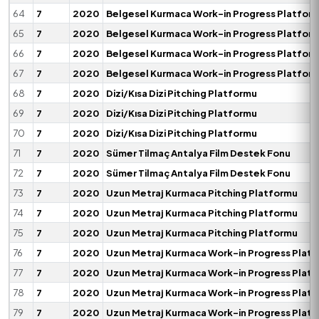
64
7
2020
Belgesel Kurmaca Work-in Progress Platfor
65
7
2020
Belgesel Kurmaca Work-in Progress Platfor
66
7
2020
Belgesel Kurmaca Work-in Progress Platfor
67
7
2020
Belgesel Kurmaca Work-in Progress Platfor
68
7
2020
Dizi/Kısa Dizi Pitching Platformu
69
7
2020
Dizi/Kısa Dizi Pitching Platformu
70
7
2020
Dizi/Kısa Dizi Pitching Platformu
71
7
2020
Sümer Tilmaç Antalya Film Destek Fonu
72
7
2020
Sümer Tilmaç Antalya Film Destek Fonu
73
7
2020
Uzun Metraj Kurmaca Pitching Platformu
74
7
2020
Uzun Metraj Kurmaca Pitching Platformu
75
7
2020
Uzun Metraj Kurmaca Pitching Platformu
76
7
2020
Uzun Metraj Kurmaca Work-in Progress Plat
77
7
2020
Uzun Metraj Kurmaca Work-in Progress Plat
78
7
2020
Uzun Metraj Kurmaca Work-in Progress Plat
79
7
2020
Uzun Metraj Kurmaca Work-in Progress Plat